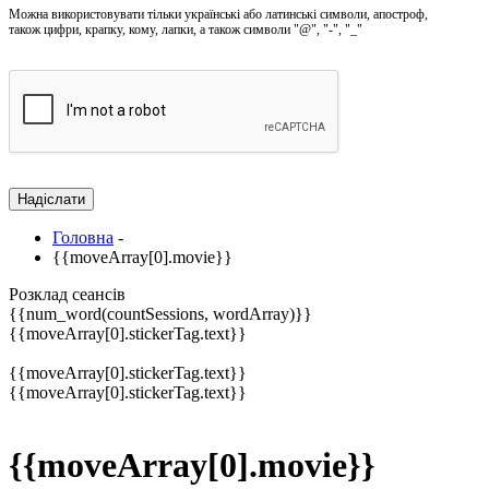
Можна використовувати тільки українські або латинські символи, апостроф,
також цифри, крапку, кому, лапки, а також символи "@", "-", "_"
Головна
-
{{moveArray[0].movie}}
Розклад сеансів
{{num_word(countSessions, wordArray)}}
{{moveArray[0].stickerTag.text}}
{{moveArray[0].stickerTag.text}}
{{moveArray[0].stickerTag.text}}
{{moveArray[0].movie}}