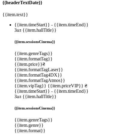
{{headerTextDate}}
{{item.text}}
{{item.timeStart}}
-
{{item.timeEnd}}
Зал {{item.hallTitle}}
{{item.sessionsCinema}}
{{item.genreTags}}
{{item.formatTag}}
{{item.price}}₴
{{item.formatTagLaser}}
{{item.formatTag4DX}}
{{item.formatTagAtmos}}
{{item.vipTag}}
{{item.priceVIP}} ₴
{{item.timeStart}}
-
{{item.timeEnd}}
Зал {{item.hallTitle}}
{{item.sessionsCinema}}
{{item.genreTags}}
{{item.genre}}
{{item.format}}