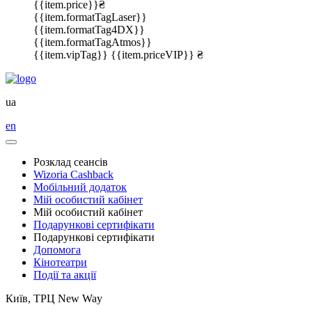
{{item.price}}₴
{{item.formatTagLaser}}
{{item.formatTag4DX}}
{{item.formatTagAtmos}}
{{item.vipTag}}
{{item.priceVIP}} ₴
ua
en
Розклад сеансів
Wizoria Cashback
Мобільний додаток
Мій особистий кабінет
Мій особистий кабінет
Подарункові сертифікати
Подарункові сертифікати
Допомога
Кінотеатри
Події та акції
Київ, ТРЦ New Way