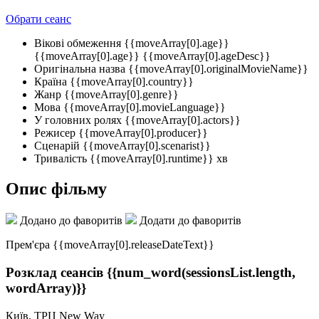
Обрати сеанс
Вікові обмеження
{{moveArray[0].age}}
{{moveArray[0].age}}
{{moveArray[0].ageDesc}}
Оригінальна назва
{{moveArray[0].originalMovieName}}
Країна
{{moveArray[0].country}}
Жанр
{{moveArray[0].genre}}
Мова
{{moveArray[0].movieLanguage}}
У головних ролях
{{moveArray[0].actors}}
Режисер
{{moveArray[0].producer}}
Сценарій
{{moveArray[0].scenarist}}
Тривалість
{{moveArray[0].runtime}} хв
Опис фільму
Додано до фаворитів
Додати до фаворитів
Прем'єра {{moveArray[0].releaseDateText}}
Розклад сеансів
{{num_word(sessionsList.length,
wordArray)}}
Київ, ТРЦ New Way