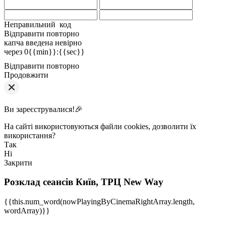
Неправильний код
Відправити повторно
капча введена невірно
через
0{{min}}
:
{{sec}}
Відправити повторно
Продовжити
Ви зареєструвалися!🎉
На сайті використовуються файли cookies, дозволити їх
використання?
Так
Ні
Закрити
Розклад сеансів
Київ, ТРЦ New Way
{{this.num_word(nowPlayingByCinemaRightArray.length,
wordArray)}}