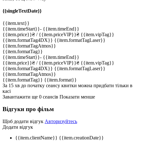
{{singleTextDate}}
{{item.text}}
{{item.timeStart}}
-
{{item.timeEnd}}
{{item.price}}
₴
/ {{item.priceVIP}}
₴
{{item.vipTag}}
{{item.formatTag4DX}}
{{item.formatTagLaser}}
{{item.formatTagAtmos}}
{{item.formatTag}}
{{item.timeStart}}
-
{{item.timeEnd}}
{{item.price}}
₴
/ {{item.priceVIP}}
₴
{{item.vipTag}}
{{item.formatTag4DX}}
{{item.formatTagLaser}}
{{item.formatTagAtmos}}
{{item.formatTag}}
{{item.format}}
За 15 хв до початку сеансу квитки можна придбати тільки в
касі
Завантажити ще
0
cеансів
Показати менше
Відгуки про фільм
Щоб додати відгук
Авторизуйтесь
Додати відгук
{{item.clientName}}
{{item.creationDate}}