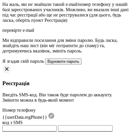
На жаль, ми не знайшли такий e-mail/номер телефону у нашій
базі зареєстрованих учасників. Можливо, ви вказали інші дані
під час реєстрації або ще не реєструвалися (для цього, будь
ласка, оберіть пункт Реєстрація)
перевірте e-mail
Mи відправили посилання для зміни паролю. Будь ласка,
знайдіть наш лист (він міг потрапити до спаму) та,
дотримуючись вказівок, змініть пароль.
Я згадав свій пароль
Реєстрація
Введіть SMS-код. Він також буде паролем до аккаунту.
Змінити можна в будь-який момент
Номер телефону
{{userData.regPhone}}
код з SMS