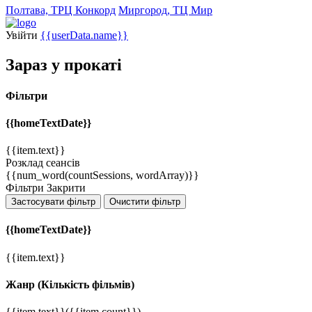
Полтава, ТРЦ Конкорд
Миргород, ТЦ Мир
Увійти
{{userData.name}}
Зараз у прокаті
Фільтри
{{homeTextDate}}
{{item.text}}
Розклад сеансів
{{num_word(countSessions, wordArray)}}
Фільтри
Закрити
Застосувати фільтр
Очистити фільтр
{{homeTextDate}}
{{item.text}}
Жанр
(Кількість фільмів)
{{item.text}}
({{item.count}})