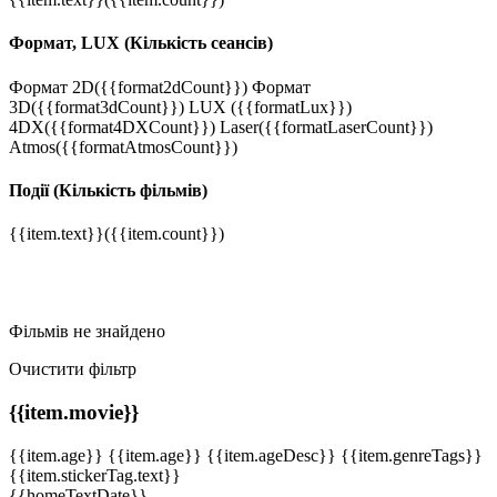
Формат, LUX
(Кількість сеансів)
Формат 2D
({{format2dCount}})
Формат
3D
({{format3dCount}})
LUX
({{formatLux}})
4DX
({{format4DXCount}})
Laser
({{formatLaserCount}})
Atmos
({{formatAtmosCount}})
Події
(Кількість фільмів)
{{item.text}}
({{item.count}})
Фільмів не знайдено
Очистити фільтр
{{item.movie}}
{{item.age}}
{{item.age}}
{{item.ageDesc}}
{{item.genreTags}}
{{item.stickerTag.text}}
{{homeTextDate}}