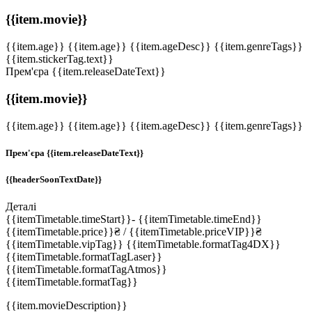
{{item.movie}}
{{item.age}}
{{item.age}}
{{item.ageDesc}}
{{item.genreTags}}
{{item.stickerTag.text}}
Прем'єра
{{item.releaseDateText}}
{{item.movie}}
{{item.age}}
{{item.age}}
{{item.ageDesc}}
{{item.genreTags}}
Прем'єра
{{item.releaseDateText}}
{{headerSoonTextDate}}
Деталі
{{itemTimetable.timeStart}}
-
{{itemTimetable.timeEnd}}
{{itemTimetable.price}}
₴
/ {{itemTimetable.priceVIP}}
₴
{{itemTimetable.vipTag}}
{{itemTimetable.formatTag4DX}}
{{itemTimetable.formatTagLaser}}
{{itemTimetable.formatTagAtmos}}
{{itemTimetable.formatTag}}
{{item.movieDescription}}