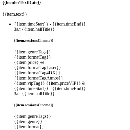
{{headerTextDate}}
{{item.text}}
{{item.timeStart}}
-
{{item.timeEnd}}
Зал {{item.hallTitle}}
{{item.sessionsCinema}}
{{item.genreTags}}
{{item.formatTag}}
{{item.price}}₴
{{item.formatTagLaser}}
{{item.formatTag4DX}}
{{item.formatTagAtmos}}
{{item.vipTag}}
{{item.priceVIP}} ₴
{{item.timeStart}}
-
{{item.timeEnd}}
Зал {{item.hallTitle}}
{{item.sessionsCinema}}
{{item.genreTags}}
{{item.genre}}
{{item.format}}