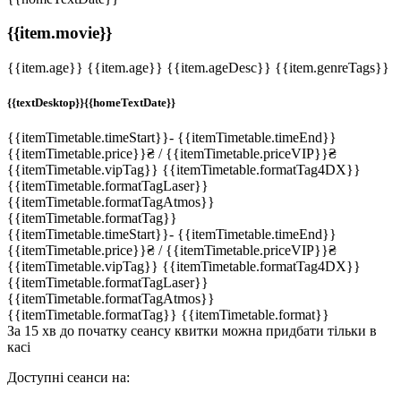
{{item.movie}}
{{item.age}}
{{item.age}}
{{item.ageDesc}}
{{item.genreTags}}
{{textDesktop}}
{{homeTextDate}}
{{itemTimetable.timeStart}}
-
{{itemTimetable.timeEnd}}
{{itemTimetable.price}}
₴
/ {{itemTimetable.priceVIP}}
₴
{{itemTimetable.vipTag}}
{{itemTimetable.formatTag4DX}}
{{itemTimetable.formatTagLaser}}
{{itemTimetable.formatTagAtmos}}
{{itemTimetable.formatTag}}
{{itemTimetable.timeStart}}
-
{{itemTimetable.timeEnd}}
{{itemTimetable.price}}
₴
/ {{itemTimetable.priceVIP}}
₴
{{itemTimetable.vipTag}}
{{itemTimetable.formatTag4DX}}
{{itemTimetable.formatTagLaser}}
{{itemTimetable.formatTagAtmos}}
{{itemTimetable.formatTag}}
{{itemTimetable.format}}
За 15 хв до початку сеансу квитки можна придбати тільки в
касі
Доступні сеанси на: