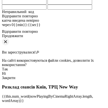
Неправильний код
Відправити повторно
капча введена невірно
через
0{{min}}
:
{{sec}}
Відправити повторно
Продовжити
Ви зареєструвалися!🎉
На сайті використовуються файли cookies, дозволити їх
використання?
Так
Ні
Закрити
Розклад сеансів
Київ, ТРЦ New Way
{{this.num_word(nowPlayingByCinemaRightArray.length,
wordArray)}}