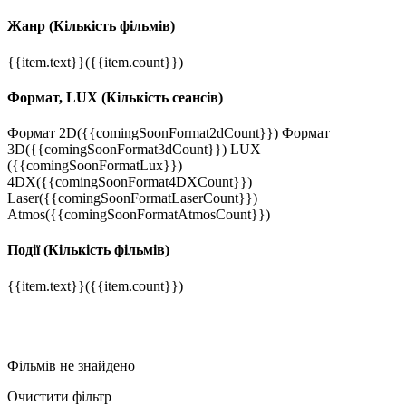
Жанр
(Кількість фільмів)
{{item.text}}
({{item.count}})
Формат, LUX
(Кількість сеансів)
Формат 2D
({{comingSoonFormat2dCount}})
Формат
3D
({{comingSoonFormat3dCount}})
LUX
({{comingSoonFormatLux}})
4DX
({{comingSoonFormat4DXCount}})
Laser
({{comingSoonFormatLaserCount}})
Atmos
({{comingSoonFormatAtmosCount}})
Події
(Кількість фільмів)
{{item.text}}
({{item.count}})
Фільмів не знайдено
Очистити фільтр