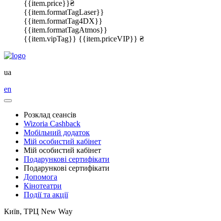
{{item.price}}₴
{{item.formatTagLaser}}
{{item.formatTag4DX}}
{{item.formatTagAtmos}}
{{item.vipTag}}
{{item.priceVIP}} ₴
ua
en
Розклад сеансів
Wizoria Cashback
Мобільний додаток
Мій особистий кабінет
Мій особистий кабінет
Подарункові сертифікати
Подарункові сертифікати
Допомога
Кінотеатри
Події та акції
Київ, ТРЦ New Way