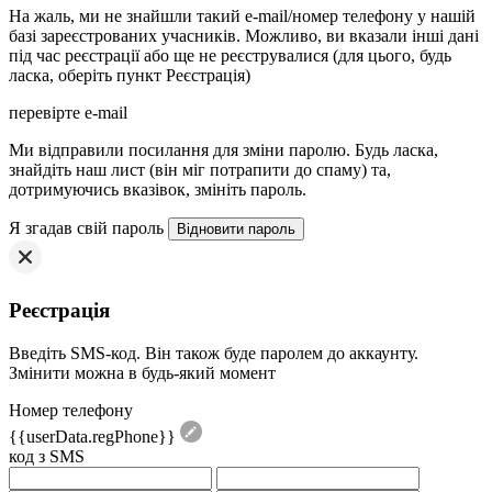
На жаль, ми не знайшли такий e-mail/номер телефону у нашій
базі зареєстрованих учасників. Можливо, ви вказали інші дані
під час реєстрації або ще не реєструвалися (для цього, будь
ласка, оберіть пункт Реєстрація)
перевірте e-mail
Mи відправили посилання для зміни паролю. Будь ласка,
знайдіть наш лист (він міг потрапити до спаму) та,
дотримуючись вказівок, змініть пароль.
Я згадав свій пароль
Реєстрація
Введіть SMS-код. Він також буде паролем до аккаунту.
Змінити можна в будь-який момент
Номер телефону
{{userData.regPhone}}
код з SMS