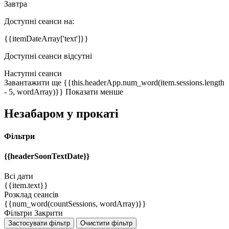
Завтра
Доступні сеанси на:
{{itemDateArray['text']}}
Доступні сеанси відсутні
Наступні сеанси
Завантажити ще
{{this.headerApp.num_word(item.sessions.length
- 5, wordArray)}}
Показати менше
Незабаром у прокаті
Фільтри
{{headerSoonTextDate}}
Всі дати
{{item.text}}
Розклад сеансів
{{num_word(countSessions, wordArray)}}
Фільтри
Закрити
Застосувати фільтр
Очистити фільтр