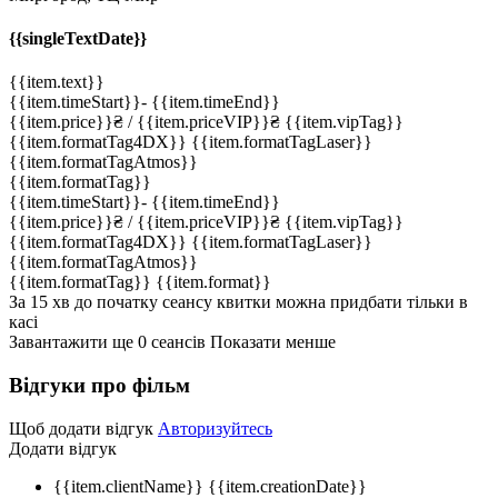
{{singleTextDate}}
{{item.text}}
{{item.timeStart}}
-
{{item.timeEnd}}
{{item.price}}
₴
/ {{item.priceVIP}}
₴
{{item.vipTag}}
{{item.formatTag4DX}}
{{item.formatTagLaser}}
{{item.formatTagAtmos}}
{{item.formatTag}}
{{item.timeStart}}
-
{{item.timeEnd}}
{{item.price}}
₴
/ {{item.priceVIP}}
₴
{{item.vipTag}}
{{item.formatTag4DX}}
{{item.formatTagLaser}}
{{item.formatTagAtmos}}
{{item.formatTag}}
{{item.format}}
За 15 хв до початку сеансу квитки можна придбати тільки в
касі
Завантажити ще
0
cеансів
Показати менше
Відгуки про фільм
Щоб додати відгук
Авторизуйтесь
Додати відгук
{{item.clientName}}
{{item.creationDate}}