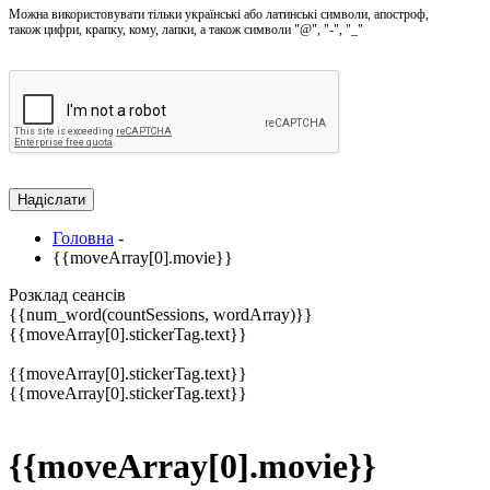
Можна використовувати тільки українські або латинські символи, апостроф,
також цифри, крапку, кому, лапки, а також символи "@", "-", "_"
Головна
-
{{moveArray[0].movie}}
Розклад сеансів
{{num_word(countSessions, wordArray)}}
{{moveArray[0].stickerTag.text}}
{{moveArray[0].stickerTag.text}}
{{moveArray[0].stickerTag.text}}
{{moveArray[0].movie}}