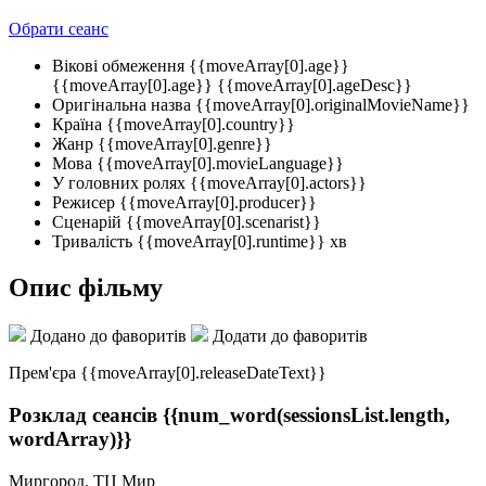
Обрати сеанс
Вікові обмеження
{{moveArray[0].age}}
{{moveArray[0].age}}
{{moveArray[0].ageDesc}}
Оригінальна назва
{{moveArray[0].originalMovieName}}
Країна
{{moveArray[0].country}}
Жанр
{{moveArray[0].genre}}
Мова
{{moveArray[0].movieLanguage}}
У головних ролях
{{moveArray[0].actors}}
Режисер
{{moveArray[0].producer}}
Сценарій
{{moveArray[0].scenarist}}
Тривалість
{{moveArray[0].runtime}} хв
Опис фільму
Додано до фаворитів
Додати до фаворитів
Прем'єра {{moveArray[0].releaseDateText}}
Розклад сеансів
{{num_word(sessionsList.length,
wordArray)}}
Миргород, ТЦ Мир