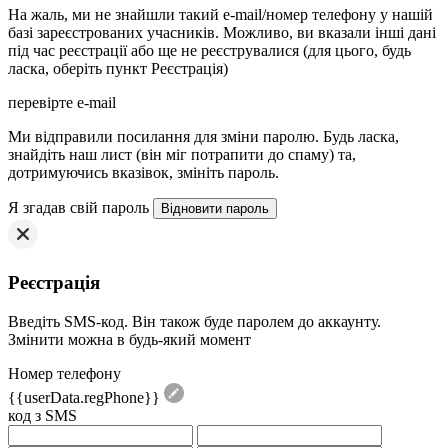
На жаль, ми не знайшли такий e-mail/номер телефону у нашій
базі зареєстрованих учасників. Можливо, ви вказали інші дані
під час реєстрації або ще не реєструвалися (для цього, будь
ласка, оберіть пункт Реєстрація)
перевірте e-mail
Mи відправили посилання для зміни паролю. Будь ласка,
знайдіть наш лист (він міг потрапити до спаму) та,
дотримуючись вказівок, змініть пароль.
Я згадав свій пароль
Реєстрація
Введіть SMS-код. Він також буде паролем до аккаунту.
Змінити можна в будь-який момент
Номер телефону
{{userData.regPhone}}
код з SMS