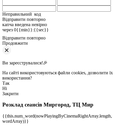
Неправильний код
Відправити повторно
капча введена невірно
через
0{{min}}
:
{{sec}}
Відправити повторно
Продовжити
Ви зареєструвалися!🎉
На сайті використовуються файли cookies, дозволити їх
використання?
Так
Ні
Закрити
Розклад сеансів
Миргород, ТЦ Мир
{{this.num_word(nowPlayingByCinemaRightArray.length,
wordArray)}}