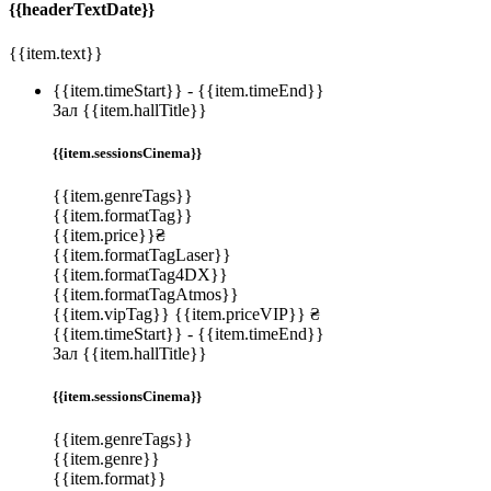
{{headerTextDate}}
{{item.text}}
{{item.timeStart}}
-
{{item.timeEnd}}
Зал {{item.hallTitle}}
{{item.sessionsCinema}}
{{item.genreTags}}
{{item.formatTag}}
{{item.price}}₴
{{item.formatTagLaser}}
{{item.formatTag4DX}}
{{item.formatTagAtmos}}
{{item.vipTag}}
{{item.priceVIP}} ₴
{{item.timeStart}}
-
{{item.timeEnd}}
Зал {{item.hallTitle}}
{{item.sessionsCinema}}
{{item.genreTags}}
{{item.genre}}
{{item.format}}