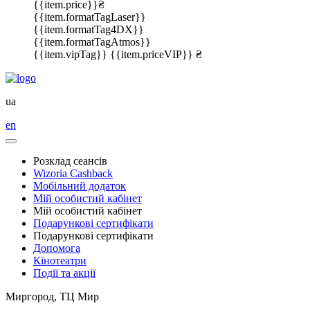
{{item.price}}₴
{{item.formatTagLaser}}
{{item.formatTag4DX}}
{{item.formatTagAtmos}}
{{item.vipTag}}
{{item.priceVIP}} ₴
ua
en
Розклад сеансів
Wizoria Cashback
Мобільний додаток
Мій особистий кабінет
Мій особистий кабінет
Подарункові сертифікати
Подарункові сертифікати
Допомога
Кінотеатри
Події та акції
Миргород, ТЦ Мир