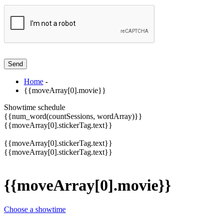
Home
-
{{moveArray[0].movie}}
Showtime schedule
{{num_word(countSessions, wordArray)}}
{{moveArray[0].stickerTag.text}}
{{moveArray[0].stickerTag.text}}
{{moveArray[0].stickerTag.text}}
{{moveArray[0].movie}}
Choose a showtime