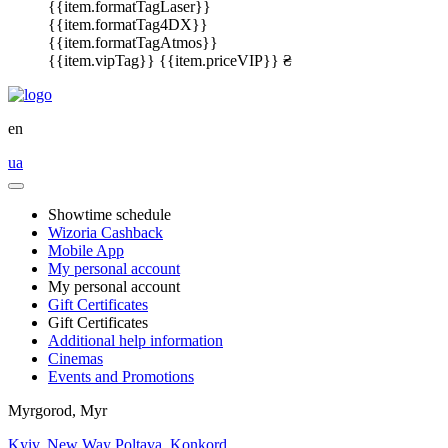
{{item.formatTagLaser}}
{{item.formatTag4DX}}
{{item.formatTagAtmos}}
{{item.vipTag}}
{{item.priceVIP}} ₴
en
ua
Showtime schedule
Wizoria Cashback
Mobile App
My personal account
My personal account
Gift Certificates
Gift Certificates
Additional help information
Cinemas
Events and Promotions
Myrgorod, Myr
Kyiv, New Way
Poltava, Konkord