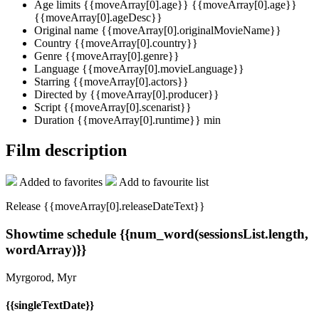
Age limits
{{moveArray[0].age}}
{{moveArray[0].age}}
{{moveArray[0].ageDesc}}
Original name
{{moveArray[0].originalMovieName}}
Country
{{moveArray[0].country}}
Genre
{{moveArray[0].genre}}
Language
{{moveArray[0].movieLanguage}}
Starring
{{moveArray[0].actors}}
Directed by
{{moveArray[0].producer}}
Script
{{moveArray[0].scenarist}}
Duration
{{moveArray[0].runtime}} min
Film description
Added to favorites
Add to favourite list
Release {{moveArray[0].releaseDateText}}
Showtime schedule
{{num_word(sessionsList.length,
wordArray)}}
Myrgorod, Myr
{{singleTextDate}}