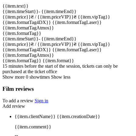
{{item.text}}
{{item.timeStart}}
-
{{item.timeEnd}}
{{item.price}}
₴
/ {{item.priceVIP}}
₴
{{item.vipTag}}
{{item.formatTag4DX}}
{{item.formatTagLaser}}
{{item.formatTagAtmos}}
{{item.formatTag}}
{{item.timeStart}}
-
{{item.timeEnd}}
{{item.price}}
₴
/ {{item.priceVIP}}
₴
{{item.vipTag}}
{{item.formatTag4DX}}
{{item.formatTagLaser}}
{{item.formatTagAtmos}}
{{item.formatTag}}
{{item.format}}
15 minutes before the start of the session, tickets can only be
purchased at the ticket office
Show more
0
showtimes
Show less
Film reviews
To add a review
Sign in
Add review
{{item.clientName}}
{{item.creationDate}}
{{item.comment}}