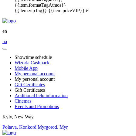
{{item.formatTagAtmos}}
{{item.vipTag}}
{{item.priceVIP}} ₴
en
ua
Showtime schedule
Wizoria Cashback
Mobile App
My personal account
My personal account
Gift Certificates
Gift Certificates
Additional help information
Cinemas
Events and Promotions
Kyiv, New Way
Poltava, Konkord
Myrgorod, Myr