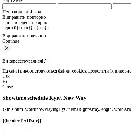
код з SMS
Неправильний код
Відправити повторно
капча введена невірно
через
0{{min}}
:
{{sec}}
Відправити повторно
Continue
Ви зареєструвалися!🎉
На сайті використовуються файли cookies, дозволити їх викори
Так
Ні
Close
Showtime schedule
Kyiv, New Way
{{this.num_word(nowPlayingByCinemaRightArray.length, wordArr
{{headerTextDate}}