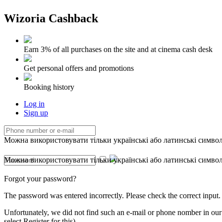
Wizoria Cashback
Earn 3% of all purchases on the site and at cinema cash desk
Get personal offers and promotions
Booking history
Log in
Sign up
Можна використовувати тільки українські або латинські символи
Можна використовувати тільки українські або латинські символи
Forgot your password?
The password was entered incorrectly. Please check the correct input
Unfortunately, we did not find such an e-mail or phone nomber in our d
select Register for this)