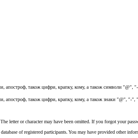
, апостроф, також цифри, крапку, кому, а також символи "@", "-
, апостроф, також цифри, крапку, кому, а також знаки "@", "-", 
. The letter or character may have been omitted. If you forgot your pa
atabase of registered participants. You may have provided other informat