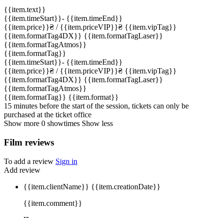
{{item.text}}
{{item.timeStart}}
-
{{item.timeEnd}}
{{item.price}}
₴
/ {{item.priceVIP}}
₴
{{item.vipTag}}
{{item.formatTag4DX}}
{{item.formatTagLaser}}
{{item.formatTagAtmos}}
{{item.formatTag}}
{{item.timeStart}}
-
{{item.timeEnd}}
{{item.price}}
₴
/ {{item.priceVIP}}
₴
{{item.vipTag}}
{{item.formatTag4DX}}
{{item.formatTagLaser}}
{{item.formatTagAtmos}}
{{item.formatTag}}
{{item.format}}
15 minutes before the start of the session, tickets can only be
purchased at the ticket office
Show more
0
showtimes
Show less
Film reviews
To add a review
Sign in
Add review
{{item.clientName}}
{{item.creationDate}}
{{item.comment}}