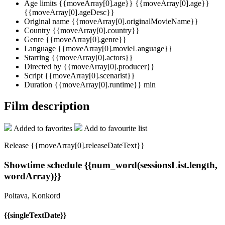
Age limits
{{moveArray[0].age}}
{{moveArray[0].age}}
{{moveArray[0].ageDesc}}
Original name
{{moveArray[0].originalMovieName}}
Country
{{moveArray[0].country}}
Genre
{{moveArray[0].genre}}
Language
{{moveArray[0].movieLanguage}}
Starring
{{moveArray[0].actors}}
Directed by
{{moveArray[0].producer}}
Script
{{moveArray[0].scenarist}}
Duration
{{moveArray[0].runtime}} min
Film description
Added to favorites
Add to favourite list
Release {{moveArray[0].releaseDateText}}
Showtime schedule
{{num_word(sessionsList.length,
wordArray)}}
Poltava, Konkord
{{singleTextDate}}