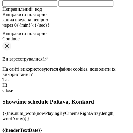
Неправильний код
Відправити повторно
капча введена невірно
через
0{{min}}
:
{{sec}}
Відправити повторно
Continue
Ви зареєструвалися!🎉
На сайті використовуються файли cookies, дозволити їх
використання?
Так
Ні
Close
Showtime schedule
Poltava, Konkord
{{this.num_word(nowPlayingByCinemaRightArray.length,
wordArray)}}
{{headerTextDate}}