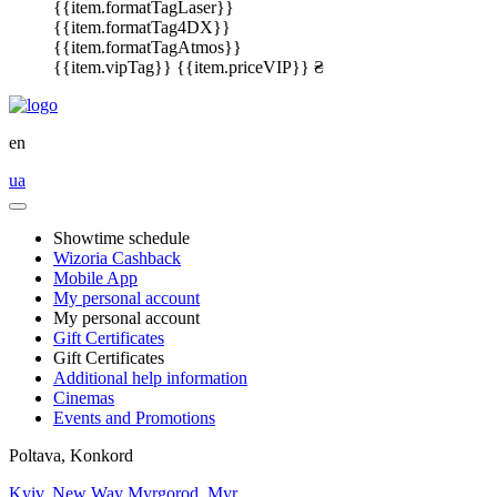
{{item.formatTagLaser}}
{{item.formatTag4DX}}
{{item.formatTagAtmos}}
{{item.vipTag}}
{{item.priceVIP}} ₴
en
ua
Showtime schedule
Wizoria Cashback
Mobile App
My personal account
My personal account
Gift Certificates
Gift Certificates
Additional help information
Cinemas
Events and Promotions
Poltava, Konkord
Kyiv, New Way
Myrgorod, Myr