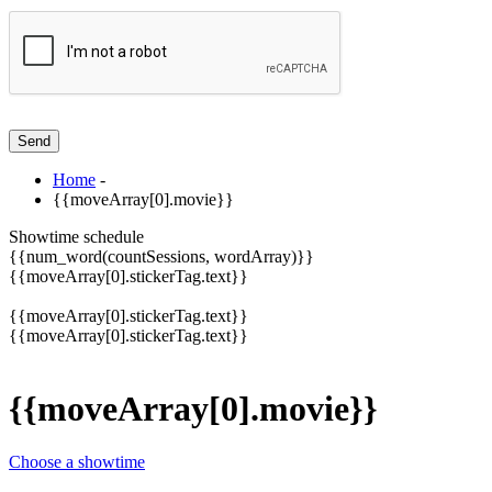
Home
-
{{moveArray[0].movie}}
Showtime schedule
{{num_word(countSessions, wordArray)}}
{{moveArray[0].stickerTag.text}}
{{moveArray[0].stickerTag.text}}
{{moveArray[0].stickerTag.text}}
{{moveArray[0].movie}}
Choose a showtime