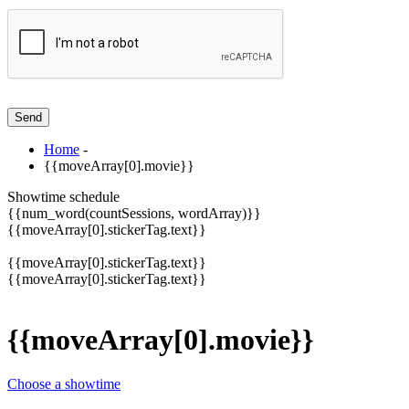
Home
-
{{moveArray[0].movie}}
Showtime schedule
{{num_word(countSessions, wordArray)}}
{{moveArray[0].stickerTag.text}}
{{moveArray[0].stickerTag.text}}
{{moveArray[0].stickerTag.text}}
{{moveArray[0].movie}}
Choose a showtime