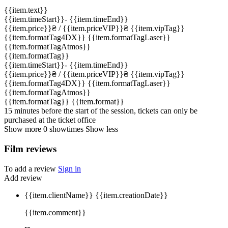
{{item.text}}
{{item.timeStart}}
-
{{item.timeEnd}}
{{item.price}}
₴
/ {{item.priceVIP}}
₴
{{item.vipTag}}
{{item.formatTag4DX}}
{{item.formatTagLaser}}
{{item.formatTagAtmos}}
{{item.formatTag}}
{{item.timeStart}}
-
{{item.timeEnd}}
{{item.price}}
₴
/ {{item.priceVIP}}
₴
{{item.vipTag}}
{{item.formatTag4DX}}
{{item.formatTagLaser}}
{{item.formatTagAtmos}}
{{item.formatTag}}
{{item.format}}
15 minutes before the start of the session, tickets can only be
purchased at the ticket office
Show more
0
showtimes
Show less
Film reviews
To add a review
Sign in
Add review
{{item.clientName}}
{{item.creationDate}}
{{item.comment}}