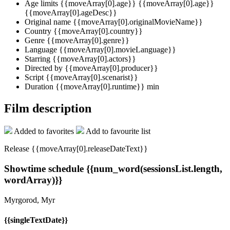
Age limits
{{moveArray[0].age}}
{{moveArray[0].age}}
{{moveArray[0].ageDesc}}
Original name
{{moveArray[0].originalMovieName}}
Country
{{moveArray[0].country}}
Genre
{{moveArray[0].genre}}
Language
{{moveArray[0].movieLanguage}}
Starring
{{moveArray[0].actors}}
Directed by
{{moveArray[0].producer}}
Script
{{moveArray[0].scenarist}}
Duration
{{moveArray[0].runtime}} min
Film description
Added to favorites
Add to favourite list
Release {{moveArray[0].releaseDateText}}
Showtime schedule
{{num_word(sessionsList.length,
wordArray)}}
Myrgorod, Myr
{{singleTextDate}}