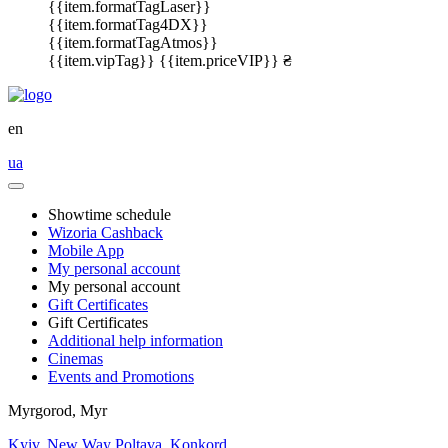
{{item.formatTagLaser}}
{{item.formatTag4DX}}
{{item.formatTagAtmos}}
{{item.vipTag}}
{{item.priceVIP}} ₴
en
ua
Showtime schedule
Wizoria Cashback
Mobile App
My personal account
My personal account
Gift Certificates
Gift Certificates
Additional help information
Cinemas
Events and Promotions
Myrgorod, Myr
Kyiv, New Way
Poltava, Konkord