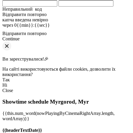
Неправильний код
Відправити повторно
капча введена невірно
через
0{{min}}
:
{{sec}}
Відправити повторно
Continue
Ви зареєструвалися!🎉
На сайті використовуються файли cookies, дозволити їх
використання?
Так
Ні
Close
Showtime schedule
Myrgorod, Myr
{{this.num_word(nowPlayingByCinemaRightArray.length,
wordArray)}}
{{headerTextDate}}