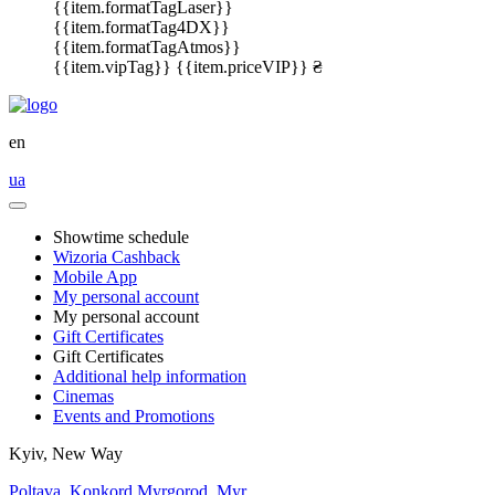
{{item.formatTagLaser}}
{{item.formatTag4DX}}
{{item.formatTagAtmos}}
{{item.vipTag}}
{{item.priceVIP}} ₴
en
ua
Showtime schedule
Wizoria Cashback
Mobile App
My personal account
My personal account
Gift Certificates
Gift Certificates
Additional help information
Cinemas
Events and Promotions
Kyiv, New Way
Poltava, Konkord
Myrgorod, Myr