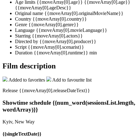
Age limits
{{moveArray[0].age}}
{{moveArray[0].age}}
{{moveArray[0].ageDesc}}
Original name
{{moveArray[0].originalMovieName}}
Country
{{moveArray[0].country}}
Genre
{{moveArray[0].genre}}
Language
{{moveArray[0].movieLanguage}}
Starring
{{moveArray[0].actors}}
Directed by
{{moveArray[0].producer}}
Script
{{moveArray[0].scenarist}}
Duration
{{moveArray[0].runtime}} min
Film description
Added to favorites
Add to favourite list
Release {{moveArray[0].releaseDateText}}
Showtime schedule
{{num_word(sessionsList.length,
wordArray)}}
Kyiv, New Way
{{singleTextDate}}