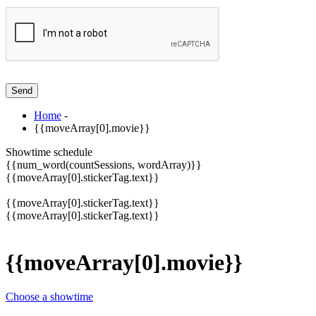
Home
-
{{moveArray[0].movie}}
Showtime schedule
{{num_word(countSessions, wordArray)}}
{{moveArray[0].stickerTag.text}}
{{moveArray[0].stickerTag.text}}
{{moveArray[0].stickerTag.text}}
{{moveArray[0].movie}}
Choose a showtime