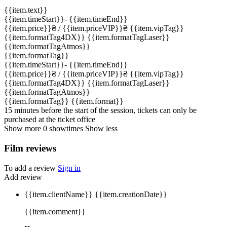
{{item.text}}
{{item.timeStart}}
-
{{item.timeEnd}}
{{item.price}}
₴
/ {{item.priceVIP}}
₴
{{item.vipTag}}
{{item.formatTag4DX}}
{{item.formatTagLaser}}
{{item.formatTagAtmos}}
{{item.formatTag}}
{{item.timeStart}}
-
{{item.timeEnd}}
{{item.price}}
₴
/ {{item.priceVIP}}
₴
{{item.vipTag}}
{{item.formatTag4DX}}
{{item.formatTagLaser}}
{{item.formatTagAtmos}}
{{item.formatTag}}
{{item.format}}
15 minutes before the start of the session, tickets can only be
purchased at the ticket office
Show more
0
showtimes
Show less
Film reviews
To add a review
Sign in
Add review
{{item.clientName}}
{{item.creationDate}}
{{item.comment}}