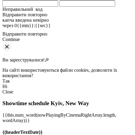
Неправильний код
Відправити повторно
капча введена невірно
через
0{{min}}
:
{{sec}}
Відправити повторно
Continue
Ви зареєструвалися!🎉
На сайті використовуються файли cookies, дозволити їх
використання?
Так
Ні
Close
Showtime schedule
Kyiv, New Way
{{this.num_word(nowPlayingByCinemaRightArray.length,
wordArray)}}
{{headerTextDate}}