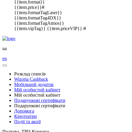
{{item.format}}
{{item.price}}₴
{{item.formatTagLaser}}
{{item.formatTag4DX}}
{{item.formatTagAtmos}}
{{item.vipTag}}
{{item.priceVIP}} ₴
ua
en
Розклад сеансів
Wizoria Cashback
Мобільний додаток
Мій особистий кабінет
Мій особистий кабінет
Подарункові сертифікати
Подарункові сертифікати
Допомога
Кінотеатри
Події та акції
Полтава, ТРЦ Конкорд