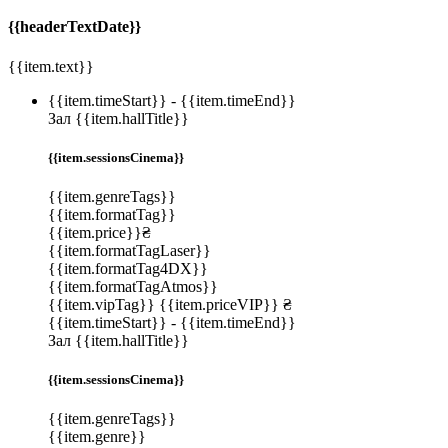
{{headerTextDate}}
{{item.text}}
{{item.timeStart}}
-
{{item.timeEnd}}
Зал {{item.hallTitle}}
{{item.sessionsCinema}}
{{item.genreTags}}
{{item.formatTag}}
{{item.price}}₴
{{item.formatTagLaser}}
{{item.formatTag4DX}}
{{item.formatTagAtmos}}
{{item.vipTag}}
{{item.priceVIP}} ₴
{{item.timeStart}}
-
{{item.timeEnd}}
Зал {{item.hallTitle}}
{{item.sessionsCinema}}
{{item.genreTags}}
{{item.genre}}