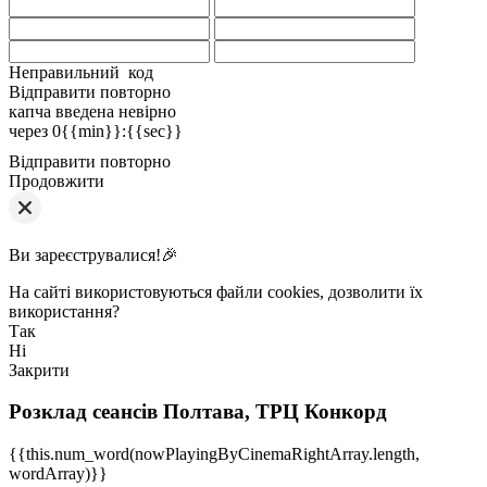
Неправильний код
Відправити повторно
капча введена невірно
через
0{{min}}
:
{{sec}}
Відправити повторно
Продовжити
Ви зареєструвалися!🎉
На сайті використовуються файли cookies, дозволити їх
використання?
Так
Ні
Закрити
Розклад сеансів
Полтава, ТРЦ Конкорд
{{this.num_word(nowPlayingByCinemaRightArray.length,
wordArray)}}