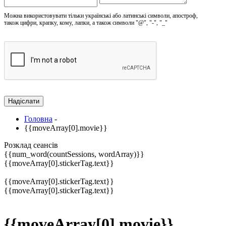
Можна використовувати тільки українські або латинські символи, апостроф,
також цифри, крапку, кому, лапки, а також символи "@", "-", "_"
Головна
-
{{moveArray[0].movie}}
Розклад сеансів
{{num_word(countSessions, wordArray)}}
{{moveArray[0].stickerTag.text}}
{{moveArray[0].stickerTag.text}}
{{moveArray[0].stickerTag.text}}
{{moveArray[0].movie}}