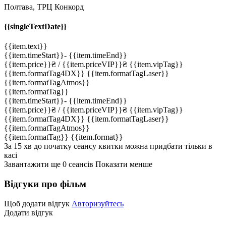
Полтава, ТРЦ Конкорд
{{singleTextDate}}
{{item.text}}
{{item.timeStart}}
-
{{item.timeEnd}}
{{item.price}}
₴
/ {{item.priceVIP}}
₴
{{item.vipTag}}
{{item.formatTag4DX}}
{{item.formatTagLaser}}
{{item.formatTagAtmos}}
{{item.formatTag}}
{{item.timeStart}}
-
{{item.timeEnd}}
{{item.price}}
₴
/ {{item.priceVIP}}
₴
{{item.vipTag}}
{{item.formatTag4DX}}
{{item.formatTagLaser}}
{{item.formatTagAtmos}}
{{item.formatTag}}
{{item.format}}
За 15 хв до початку сеансу квитки можна придбати тільки в
касі
Завантажити ще
0
cеансів
Показати менше
Відгуки про фільм
Щоб додати відгук
Авторизуйтесь
Додати відгук