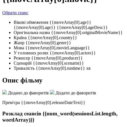
Обрати сеанс
Вікові обмеження
{{moveArray[0].age}}
{{moveArray[0].age}}
{{moveArray[0].ageDesc}}
Оригінальна назва
{{moveArray[0].originalMovieName}}
Країна
{{moveArray[0].country}}
Жанр
{{moveArray[0].genre}}
Мова
{{moveArray[0].movieLanguage}}
У головних ролях
{{moveArray[0].actors}}
Режисер
{{moveArray[0].producer}}
Сценарій
{{moveArray[0].scenarist}}
Тривалість
{{moveArray[0].runtime}} хв
Опис фільму
Додано до фаворитів
Додати до фаворитів
Прем'єра {{moveArray[0].releaseDateText}}
Розклад сеансів
{{num_word(sessionsList.length,
wordArray)}}