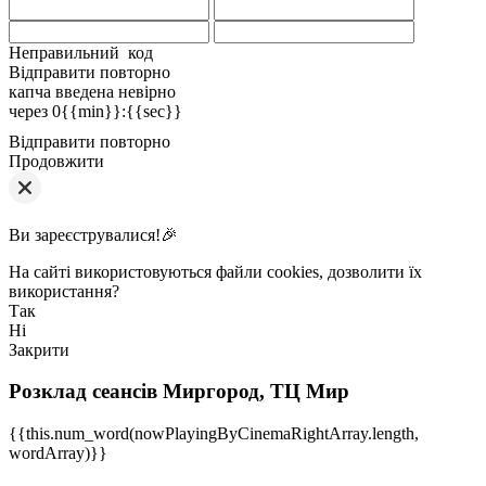
Неправильний код
Відправити повторно
капча введена невірно
через
0{{min}}
:
{{sec}}
Відправити повторно
Продовжити
Ви зареєструвалися!🎉
На сайті використовуються файли cookies, дозволити їх
використання?
Так
Ні
Закрити
Розклад сеансів
Миргород, ТЦ Мир
{{this.num_word(nowPlayingByCinemaRightArray.length,
wordArray)}}