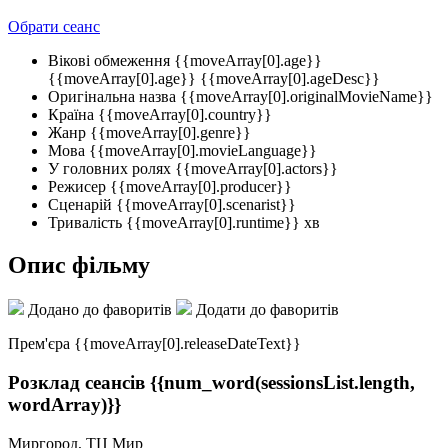
Обрати сеанс
Вікові обмеження
{{moveArray[0].age}}
{{moveArray[0].age}}
{{moveArray[0].ageDesc}}
Оригінальна назва
{{moveArray[0].originalMovieName}}
Країна
{{moveArray[0].country}}
Жанр
{{moveArray[0].genre}}
Мова
{{moveArray[0].movieLanguage}}
У головних ролях
{{moveArray[0].actors}}
Режисер
{{moveArray[0].producer}}
Сценарій
{{moveArray[0].scenarist}}
Тривалість
{{moveArray[0].runtime}} хв
Опис фільму
Додано до фаворитів
Додати до фаворитів
Прем'єра {{moveArray[0].releaseDateText}}
Розклад сеансів
{{num_word(sessionsList.length,
wordArray)}}
Миргород, ТЦ Мир