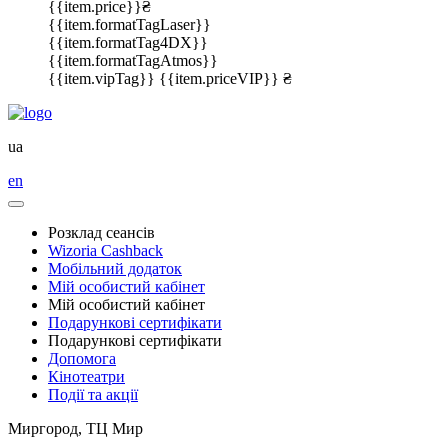
{{item.price}}₴
{{item.formatTagLaser}}
{{item.formatTag4DX}}
{{item.formatTagAtmos}}
{{item.vipTag}}
{{item.priceVIP}} ₴
ua
en
Розклад сеансів
Wizoria Cashback
Мобільний додаток
Мій особистий кабінет
Мій особистий кабінет
Подарункові сертифікати
Подарункові сертифікати
Допомога
Кінотеатри
Події та акції
Миргород, ТЦ Мир