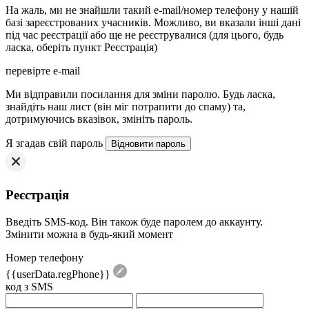
На жаль, ми не знайшли такий e-mail/номер телефону у нашій
базі зареєстрованих учасників. Можливо, ви вказали інші дані
під час реєстрації або ще не реєструвалися (для цього, будь
ласка, оберіть пункт Реєстрація)
перевірте e-mail
Mи відправили посилання для зміни паролю. Будь ласка,
знайдіть наш лист (він міг потрапити до спаму) та,
дотримуючись вказівок, змініть пароль.
Я згадав свій пароль
Реєстрація
Введіть SMS-код. Він також буде паролем до аккаунту.
Змінити можна в будь-який момент
Номер телефону
{{userData.regPhone}}
код з SMS