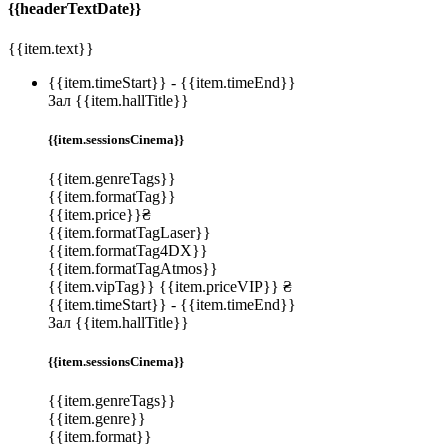
{{headerTextDate}}
{{item.text}}
{{item.timeStart}}
-
{{item.timeEnd}}
Зал {{item.hallTitle}}
{{item.sessionsCinema}}
{{item.genreTags}}
{{item.formatTag}}
{{item.price}}₴
{{item.formatTagLaser}}
{{item.formatTag4DX}}
{{item.formatTagAtmos}}
{{item.vipTag}}
{{item.priceVIP}} ₴
{{item.timeStart}}
-
{{item.timeEnd}}
Зал {{item.hallTitle}}
{{item.sessionsCinema}}
{{item.genreTags}}
{{item.genre}}
{{item.format}}