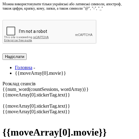
Можна використовувати тільки українські або латинські символи, апостроф,
також цифри, крапку, кому, лапки, а також символи "@", "-", "_"
Головна
-
{{moveArray[0].movie}}
Розклад сеансів
{{num_word(countSessions, wordArray)}}
{{moveArray[0].stickerTag.text}}
{{moveArray[0].stickerTag.text}}
{{moveArray[0].stickerTag.text}}
{{moveArray[0].movie}}