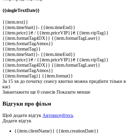
{{singleTextDate}}
{{item.text}}
{{item.timeStart}}
-
{{item.timeEnd}}
{{item.price}}
₴
/ {{item.priceVIP}}
₴
{{item.vipTag}}
{{item.formatTag4DX}}
{{item.formatTagLaser}}
{{item.formatTagAtmos}}
{{item.formatTag}}
{{item.timeStart}}
-
{{item.timeEnd}}
{{item.price}}
₴
/ {{item.priceVIP}}
₴
{{item.vipTag}}
{{item.formatTag4DX}}
{{item.formatTagLaser}}
{{item.formatTagAtmos}}
{{item.formatTag}}
{{item.format}}
За 15 хв до початку сеансу квитки можна придбати тільки в
касі
Завантажити ще
0
cеансів
Показати менше
Відгуки про фільм
Щоб додати відгук
Авторизуйтесь
Додати відгук
{{item.clientName}}
{{item.creationDate}}