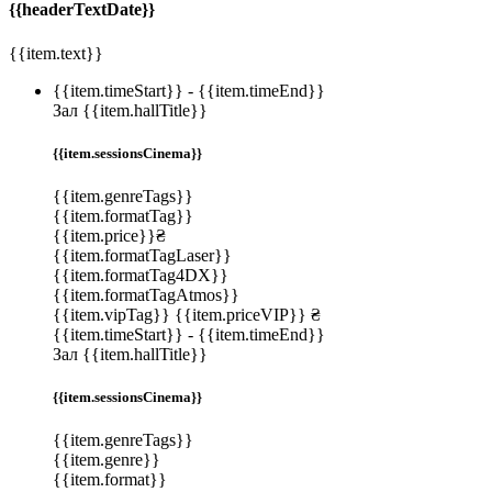
{{headerTextDate}}
{{item.text}}
{{item.timeStart}}
-
{{item.timeEnd}}
Зал {{item.hallTitle}}
{{item.sessionsCinema}}
{{item.genreTags}}
{{item.formatTag}}
{{item.price}}₴
{{item.formatTagLaser}}
{{item.formatTag4DX}}
{{item.formatTagAtmos}}
{{item.vipTag}}
{{item.priceVIP}} ₴
{{item.timeStart}}
-
{{item.timeEnd}}
Зал {{item.hallTitle}}
{{item.sessionsCinema}}
{{item.genreTags}}
{{item.genre}}
{{item.format}}