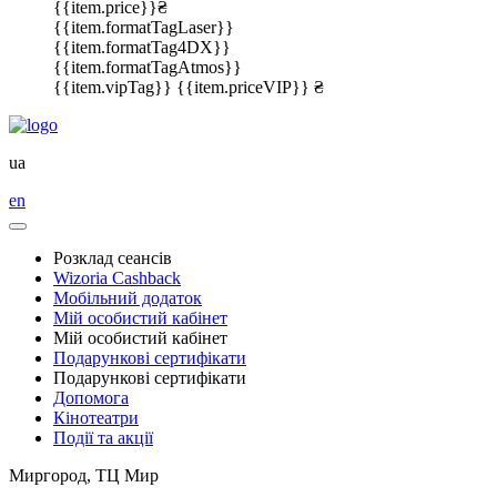
{{item.price}}₴
{{item.formatTagLaser}}
{{item.formatTag4DX}}
{{item.formatTagAtmos}}
{{item.vipTag}}
{{item.priceVIP}} ₴
ua
en
Розклад сеансів
Wizoria Cashback
Мобільний додаток
Мій особистий кабінет
Мій особистий кабінет
Подарункові сертифікати
Подарункові сертифікати
Допомога
Кінотеатри
Події та акції
Миргород, ТЦ Мир