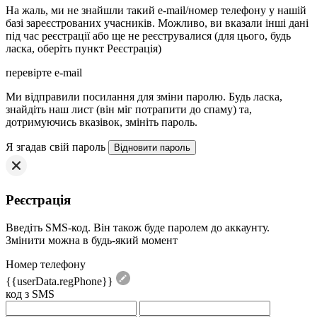
На жаль, ми не знайшли такий e-mail/номер телефону у нашій
базі зареєстрованих учасників. Можливо, ви вказали інші дані
під час реєстрації або ще не реєструвалися (для цього, будь
ласка, оберіть пункт Реєстрація)
перевірте e-mail
Mи відправили посилання для зміни паролю. Будь ласка,
знайдіть наш лист (він міг потрапити до спаму) та,
дотримуючись вказівок, змініть пароль.
Я згадав свій пароль
Реєстрація
Введіть SMS-код. Він також буде паролем до аккаунту.
Змінити можна в будь-який момент
Номер телефону
{{userData.regPhone}}
код з SMS