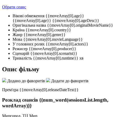
Обрати сеанс
Вікові обмеження
{{moveArray[0].age}}
{{moveArray[0].age}}
{{moveArray[0].ageDesc}}
Оригінальна назва
{{moveArray[0].originalMovieName}}
Країна
{{moveArray[0].country}}
Жанр
{{moveArray[0].genre}}
Мова
{{moveArray[0].movieLanguage}}
У головних ролях
{{moveArray[0].actors}}
Режисер
{{moveArray[0].producer}}
Сценарій
{{moveArray[0].scenarist}}
Тривалість
{{moveArray[0].runtime}} хв
Опис фільму
Додано до фаворитів
Додати до фаворитів
Прем'єра {{moveArray[0].releaseDateText}}
Розклад сеансів
{{num_word(sessionsList.length,
wordArray)}}
Миргород, ТЦ Мир