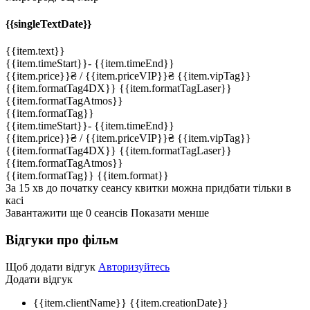
{{singleTextDate}}
{{item.text}}
{{item.timeStart}}
-
{{item.timeEnd}}
{{item.price}}
₴
/ {{item.priceVIP}}
₴
{{item.vipTag}}
{{item.formatTag4DX}}
{{item.formatTagLaser}}
{{item.formatTagAtmos}}
{{item.formatTag}}
{{item.timeStart}}
-
{{item.timeEnd}}
{{item.price}}
₴
/ {{item.priceVIP}}
₴
{{item.vipTag}}
{{item.formatTag4DX}}
{{item.formatTagLaser}}
{{item.formatTagAtmos}}
{{item.formatTag}}
{{item.format}}
За 15 хв до початку сеансу квитки можна придбати тільки в
касі
Завантажити ще
0
cеансів
Показати менше
Відгуки про фільм
Щоб додати відгук
Авторизуйтесь
Додати відгук
{{item.clientName}}
{{item.creationDate}}