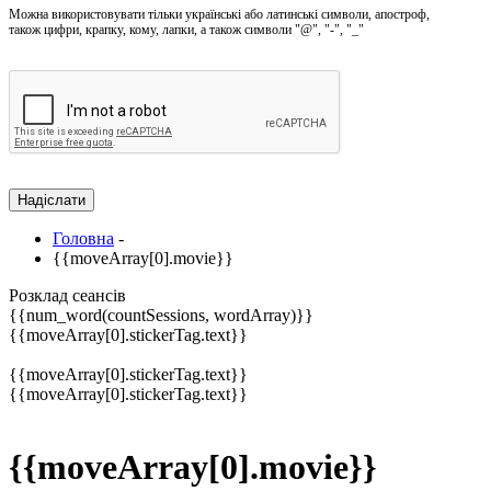
Можна використовувати тільки українські або латинські символи, апостроф,
також цифри, крапку, кому, лапки, а також символи "@", "-", "_"
Головна
-
{{moveArray[0].movie}}
Розклад сеансів
{{num_word(countSessions, wordArray)}}
{{moveArray[0].stickerTag.text}}
{{moveArray[0].stickerTag.text}}
{{moveArray[0].stickerTag.text}}
{{moveArray[0].movie}}