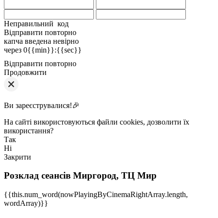
Неправильний код
Відправити повторно
капча введена невірно
через
0{{min}}
:
{{sec}}
Відправити повторно
Продовжити
Ви зареєструвалися!🎉
На сайті використовуються файли cookies, дозволити їх
використання?
Так
Ні
Закрити
Розклад сеансів
Миргород, ТЦ Мир
{{this.num_word(nowPlayingByCinemaRightArray.length,
wordArray)}}