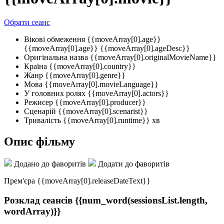
Обрати сеанс
Вікові обмеження
{{moveArray[0].age}}
{{moveArray[0].age}}
{{moveArray[0].ageDesc}}
Оригінальна назва
{{moveArray[0].originalMovieName}}
Країна
{{moveArray[0].country}}
Жанр
{{moveArray[0].genre}}
Мова
{{moveArray[0].movieLanguage}}
У головних ролях
{{moveArray[0].actors}}
Режисер
{{moveArray[0].producer}}
Сценарій
{{moveArray[0].scenarist}}
Тривалість
{{moveArray[0].runtime}} хв
Опис фільму
Додано до фаворитів
Додати до фаворитів
Прем'єра {{moveArray[0].releaseDateText}}
Розклад сеансів
{{num_word(sessionsList.length,
wordArray)}}