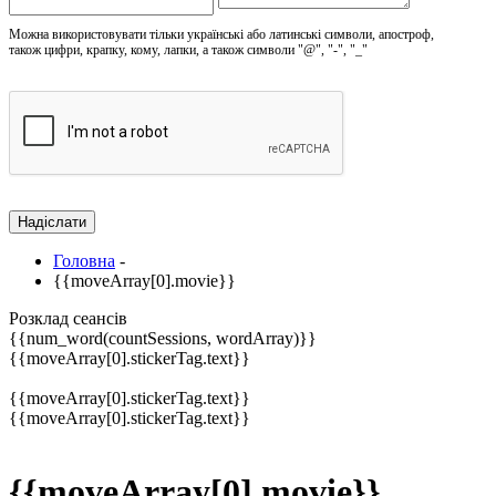
Можна використовувати тільки українські або латинські символи, апостроф,
також цифри, крапку, кому, лапки, а також символи "@", "-", "_"
Головна
-
{{moveArray[0].movie}}
Розклад сеансів
{{num_word(countSessions, wordArray)}}
{{moveArray[0].stickerTag.text}}
{{moveArray[0].stickerTag.text}}
{{moveArray[0].stickerTag.text}}
{{moveArray[0].movie}}