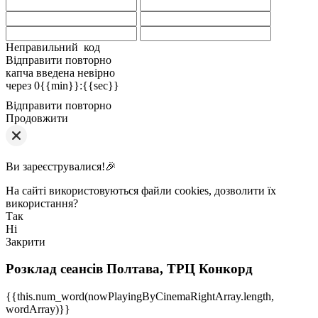
Неправильний код
Відправити повторно
капча введена невірно
через
0{{min}}
:
{{sec}}
Відправити повторно
Продовжити
Ви зареєструвалися!🎉
На сайті використовуються файли cookies, дозволити їх
використання?
Так
Ні
Закрити
Розклад сеансів
Полтава, ТРЦ Конкорд
{{this.num_word(nowPlayingByCinemaRightArray.length,
wordArray)}}