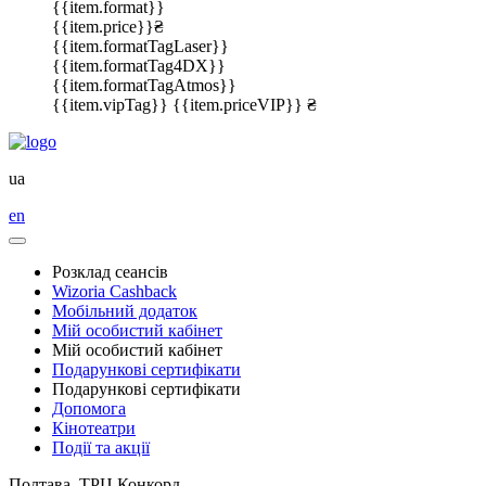
{{item.format}}
{{item.price}}₴
{{item.formatTagLaser}}
{{item.formatTag4DX}}
{{item.formatTagAtmos}}
{{item.vipTag}}
{{item.priceVIP}} ₴
ua
en
Розклад сеансів
Wizoria Cashback
Мобільний додаток
Мій особистий кабінет
Мій особистий кабінет
Подарункові сертифікати
Подарункові сертифікати
Допомога
Кінотеатри
Події та акції
Полтава, ТРЦ Конкорд