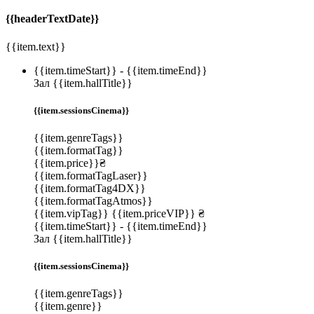
{{headerTextDate}}
{{item.text}}
{{item.timeStart}}
-
{{item.timeEnd}}
Зал {{item.hallTitle}}
{{item.sessionsCinema}}
{{item.genreTags}}
{{item.formatTag}}
{{item.price}}₴
{{item.formatTagLaser}}
{{item.formatTag4DX}}
{{item.formatTagAtmos}}
{{item.vipTag}}
{{item.priceVIP}} ₴
{{item.timeStart}}
-
{{item.timeEnd}}
Зал {{item.hallTitle}}
{{item.sessionsCinema}}
{{item.genreTags}}
{{item.genre}}