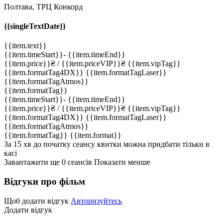
Полтава, ТРЦ Конкорд
{{singleTextDate}}
{{item.text}}
{{item.timeStart}}
-
{{item.timeEnd}}
{{item.price}}
₴
/ {{item.priceVIP}}
₴
{{item.vipTag}}
{{item.formatTag4DX}}
{{item.formatTagLaser}}
{{item.formatTagAtmos}}
{{item.formatTag}}
{{item.timeStart}}
-
{{item.timeEnd}}
{{item.price}}
₴
/ {{item.priceVIP}}
₴
{{item.vipTag}}
{{item.formatTag4DX}}
{{item.formatTagLaser}}
{{item.formatTagAtmos}}
{{item.formatTag}}
{{item.format}}
За 15 хв до початку сеансу квитки можна придбати тільки в
касі
Завантажити ще
0
cеансів
Показати менше
Відгуки про фільм
Щоб додати відгук
Авторизуйтесь
Додати відгук