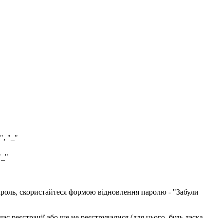
", "_"
"_"
пароль, скористайтеся формою відновлення паролю - "Забули
с реєстрації або ще не реєструвалися (для цього, будь ласка,