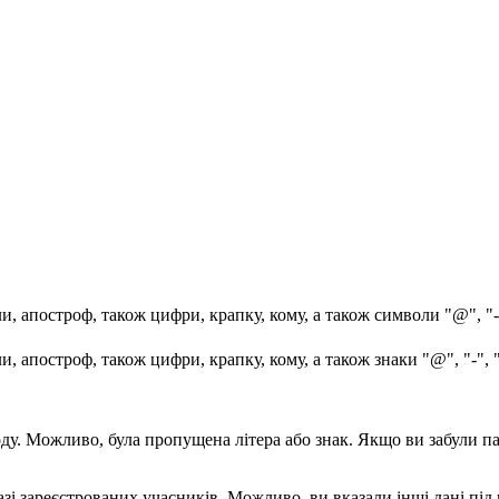
, апостроф, також цифри, крапку, кому, а також символи "@", "-
, апостроф, також цифри, крапку, кому, а також знаки "@", "-", 
воду. Можливо, була пропущена літера або знак. Якщо ви забули 
і зареєстрованих учасників. Можливо, ви вказали інші дані під ча