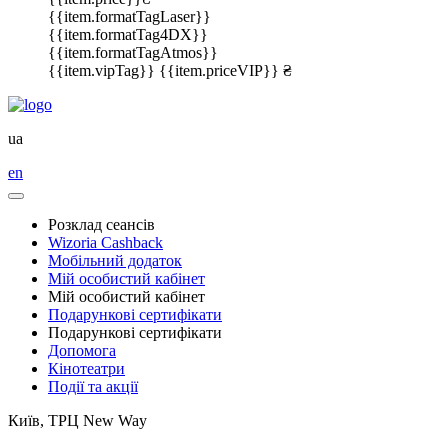
{{item.formatTagLaser}}
{{item.formatTag4DX}}
{{item.formatTagAtmos}}
{{item.vipTag}}
{{item.priceVIP}} ₴
ua
en
Розклад сеансів
Wizoria Cashback
Мобільний додаток
Мій особистий кабінет
Мій особистий кабінет
Подарункові сертифікати
Подарункові сертифікати
Допомога
Кінотеатри
Події та акції
Київ, ТРЦ New Way