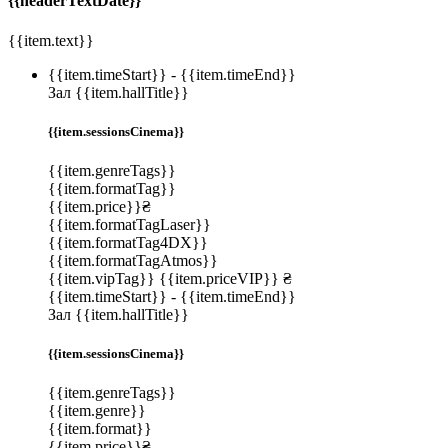
{{headerTextDate}}
{{item.text}}
{{item.timeStart}}
-
{{item.timeEnd}}
Зал {{item.hallTitle}}
{{item.sessionsCinema}}
{{item.genreTags}}
{{item.formatTag}}
{{item.price}}₴
{{item.formatTagLaser}}
{{item.formatTag4DX}}
{{item.formatTagAtmos}}
{{item.vipTag}}
{{item.priceVIP}} ₴
{{item.timeStart}}
-
{{item.timeEnd}}
Зал {{item.hallTitle}}
{{item.sessionsCinema}}
{{item.genreTags}}
{{item.genre}}
{{item.format}}
{{item.price}}₴