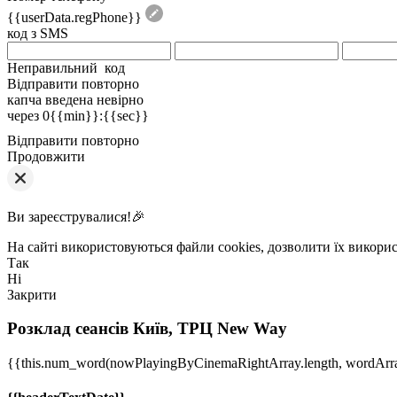
{{userData.regPhone}}
код з SMS
Неправильний код
Відправити повторно
капча введена невірно
через
0{{min}}
:
{{sec}}
Відправити повторно
Продовжити
Ви зареєструвалися!🎉
На сайті використовуються файли cookies, дозволити їх викори
Так
Ні
Закрити
Розклад сеансів
Київ, ТРЦ New Way
{{this.num_word(nowPlayingByCinemaRightArray.length, wordArr