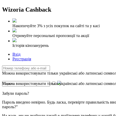
Wizoria Cashback
Накопичуйте 3% з усіх покупок на сайті та у касі
Отримуйте персональні пропозиції та акції
Історія кінозанурень
Вхід
Реєстрація
Можна використовувати тільки українські або латинські символи
Можна використовувати тільки українські або латинські символи
Забули пароль?
Пароль введено невірно. Будь ласка, перевірте правильність в
пароль?"
На жаль, ми не знайшли такий e-mail/номер телефону у нашій баз