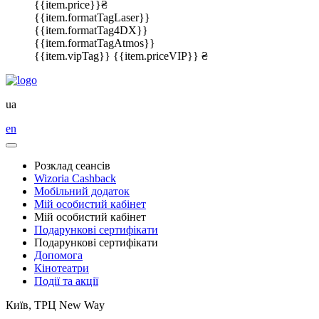
{{item.price}}₴
{{item.formatTagLaser}}
{{item.formatTag4DX}}
{{item.formatTagAtmos}}
{{item.vipTag}}
{{item.priceVIP}} ₴
ua
en
Розклад сеансів
Wizoria Cashback
Мобільний додаток
Мій особистий кабінет
Мій особистий кабінет
Подарункові сертифікати
Подарункові сертифікати
Допомога
Кінотеатри
Події та акції
Київ, ТРЦ New Way