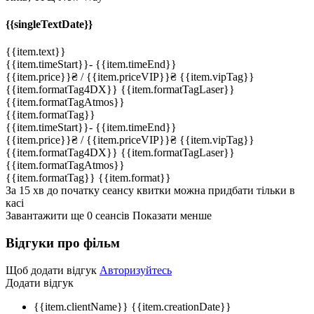
{{singleTextDate}}
{{item.text}}
{{item.timeStart}}
-
{{item.timeEnd}}
{{item.price}}
₴
/ {{item.priceVIP}}
₴
{{item.vipTag}}
{{item.formatTag4DX}}
{{item.formatTagLaser}}
{{item.formatTagAtmos}}
{{item.formatTag}}
{{item.timeStart}}
-
{{item.timeEnd}}
{{item.price}}
₴
/ {{item.priceVIP}}
₴
{{item.vipTag}}
{{item.formatTag4DX}}
{{item.formatTagLaser}}
{{item.formatTagAtmos}}
{{item.formatTag}}
{{item.format}}
За 15 хв до початку сеансу квитки можна придбати тільки в
касі
Завантажити ще
0
cеансів
Показати менше
Відгуки про фільм
Щоб додати відгук
Авторизуйтесь
Додати відгук
{{item.clientName}}
{{item.creationDate}}