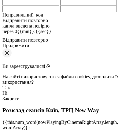
Неправильний код
Відправити повторно
капча введена невірно
через
0{{min}}
:
{{sec}}
Відправити повторно
Продовжити
Ви зареєструвалися!🎉
На сайті використовуються файли cookies, дозволити їх
використання?
Так
Ні
Закрити
Розклад сеансів
Київ, ТРЦ New Way
{{this.num_word(nowPlayingByCinemaRightArray.length,
wordArray)}}