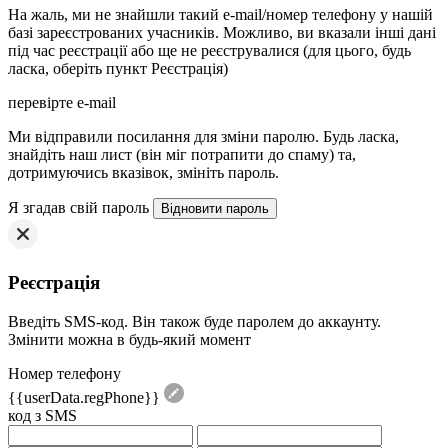
На жаль, ми не знайшли такий e-mail/номер телефону у нашій
базі зареєстрованих учасників. Можливо, ви вказали інші дані
під час реєстрації або ще не реєструвалися (для цього, будь
ласка, оберіть пункт Реєстрація)
перевірте e-mail
Mи відправили посилання для зміни паролю. Будь ласка,
знайдіть наш лист (він міг потрапити до спаму) та,
дотримуючись вказівок, змініть пароль.
Я згадав свій пароль
Реєстрація
Введіть SMS-код. Він також буде паролем до аккаунту.
Змінити можна в будь-який момент
Номер телефону
{{userData.regPhone}}
код з SMS