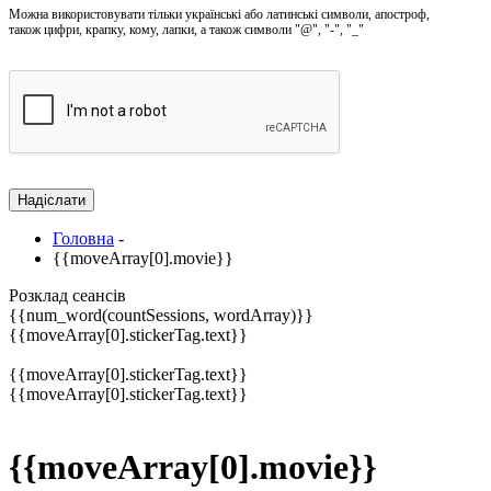
Можна використовувати тільки українські або латинські символи, апостроф,
також цифри, крапку, кому, лапки, а також символи "@", "-", "_"
Головна
-
{{moveArray[0].movie}}
Розклад сеансів
{{num_word(countSessions, wordArray)}}
{{moveArray[0].stickerTag.text}}
{{moveArray[0].stickerTag.text}}
{{moveArray[0].stickerTag.text}}
{{moveArray[0].movie}}