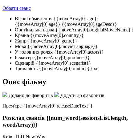
Обрати сеанс
Вікові обмеження
{{moveArray[0].age}}
{{moveArray[0].age}}
{{moveArray[0].ageDesc}}
Оригінальна назва
{{moveArray[0].originalMovieName}}
Країна
{{moveArray[0].country}}
Жанр
{{moveArray[0].genre}}
Мова
{{moveArray[0].movieLanguage}}
У головних ролях
{{moveArray[0].actors}}
Режисер
{{moveArray[0].producer}}
Сценарій
{{moveArray[0].scenarist}}
Тривалість
{{moveArray[0].runtime}} хв
Опис фільму
Додано до фаворитів
Додати до фаворитів
Прем'єра {{moveArray[0].releaseDateText}}
Розклад сеансів
{{num_word(sessionsList.length,
wordArray)}}
Київ, ТРЦ New Way