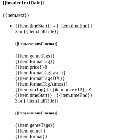
{{headerTextDate}}
{{item.text}}
{{item.timeStart}}
-
{{item.timeEnd}}
Зал {{item.hallTitle}}
{{item.sessionsCinema}}
{{item.genreTags}}
{{item.formatTag}}
{{item.price}}₴
{{item.formatTagLaser}}
{{item.formatTag4DX}}
{{item.formatTagAtmos}}
{{item.vipTag}}
{{item.priceVIP}} ₴
{{item.timeStart}}
-
{{item.timeEnd}}
Зал {{item.hallTitle}}
{{item.sessionsCinema}}
{{item.genreTags}}
{{item.genre}}
{{item.format}}